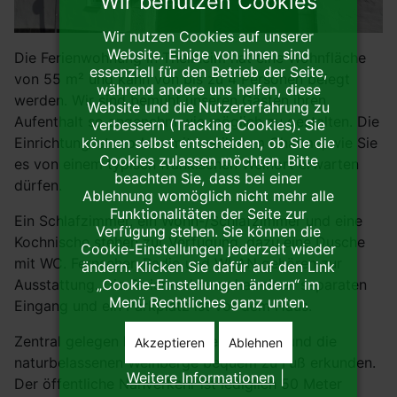
Wir benutzen Cookies
Wir nutzen Cookies auf unserer
Website. Einige von ihnen sind
Die Ferienwohnung in Theilheim hat eine Wohnfläche
essenziell für den Betrieb der Seite,
von 55 m² und kann von bis zu 4 Personen belegt
während andere uns helfen, diese
werden. Wir sind bemüht unseren Gästen ihren
Website und die Nutzererfahrung zu
Aufenthalt so angenehm wie möglich zu gestalten. Die
verbessern (Tracking Cookies). Sie
können selbst entscheiden, ob Sie die
Einrichtung ist modern mit rustikalem Charme, wie Sie
Cookies zulassen möchten. Bitte
es von einem typisch fränkischen Weinort erwarten
beachten Sie, dass bei einer
dürfen.
Ablehnung womöglich nicht mehr alle
Funktionalitäten der Seite zur
Ein Schlafzimmer, ein Wohn-/Schlafzimmer und eine
Verfügung stehen. Sie können die
Kochnische stehen zur Verfügung, dazu eine Dusche
Cookie-Einstellungen jederzeit wieder
mit WC. Fernseher, Radio und WLAN gehören zur
ändern. Klicken Sie dafür auf den Link
„Cookie-Einstellungen ändern“ im
Ausstattung. Die Ferienwohnung hat einen separaten
Menü Rechtliches ganz unten.
Eingang und ein Parkplatz ist vor dem Haus.
Zentral gelegen können Sie den Weinort und die
Akzeptieren
Ablehnen
naturbelassenen Weinberge bequem zu Fuß erkunden.
Weitere Informationen
|
Der öffentliche Nahverkehr ist lediglich 50 Meter