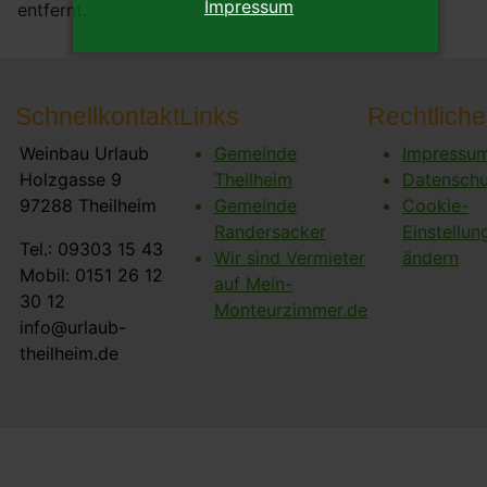
Impressum
entfernt.
Schnellkontakt
Links
Rechtliche
Weinbau Urlaub
Gemeinde
Impressu
Holzgasse 9
Theilheim
Datenschu
97288 Theilheim
Gemeinde
Cookie-
Randersacker
Einstellun
Tel.: 09303 15 43
Wir sind Vermieter
ändern
Mobil: 0151 26 12
auf Mein-
30 12
Monteurzimmer.de
info@urlaub-
theilheim.de